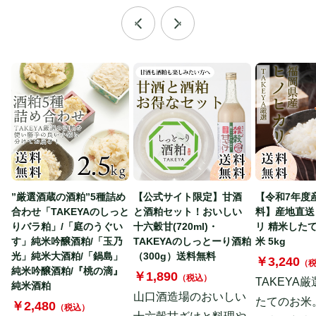
”厳選酒蔵の酒粕”5種詰め
【公式サイト限定】甘酒
【令和7年度
合わせ「TAKEYAのしっと
と酒粕セット！おいしい
料】産地直送
りバラ粕」/「庭のうぐい
十六穀甘(720ml)・
リ 精米した
す」純米吟醸酒粕/「玉乃
TAKEYAのしっとーり酒粕
米 5kg
光」純米大酒粕/「鍋島」
（300g）送料無料
￥3,240
（
純米吟醸酒粕/『桃の滴』
￥1,890
（税込）
TAKEYA
純米酒粕
山口酒造場のおいしい
たてのお米
￥2,480
（税込）