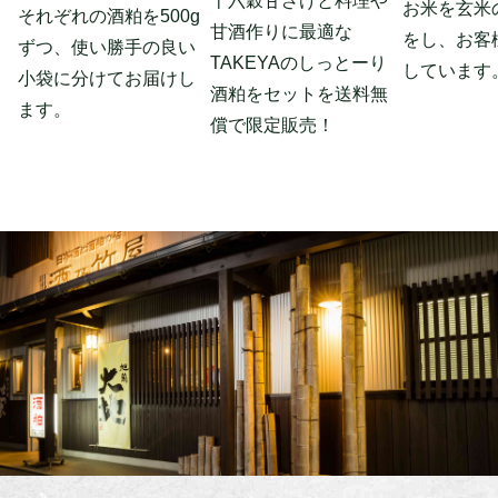
十六穀甘ざけと料理や
お米を玄米
それぞれの酒粕を500g
甘酒作りに最適な
をし、お客
ずつ、使い勝手の良い
TAKEYAのしっとーり
しています
小袋に分けてお届けし
酒粕をセットを送料無
ます。
償で限定販売！