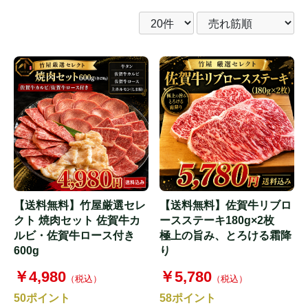
【送料無料】竹屋厳選セレ
【送料無料】佐賀牛リブロ
クト 焼肉セット 佐賀牛カ
ースステーキ180g×2枚
ルビ・佐賀牛ロース付き
極上の旨み、とろける霜降
600g
り
￥4,980
￥5,780
（税込）
（税込）
50
ポイント
58
ポイント