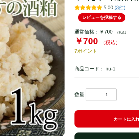
カップ入
鍋島 純米吟醸酒粕
竹屋の厳選米
比翼鶴
田中六五 純
池亀
福岡県産 夢つくし
5.00
(3件)
福岡県産 元気つくし
杜の蔵
筑紫の誉
レビューを投稿する
大分県産 ヒノヒカリ
酒粕
楯野川 純米大吟醸板粕
玉乃光 純米
茨城県産 コシヒカリ
純米大吟醸酒
純米吟醸酒
通常価格：￥700
（税込）
竹屋の厳選米
￥700
業務用酒粕
（税込）
特別純米酒
純米酒
7
ポイント
佐賀牛
酒粕どらやき
甘酒
梅酒
酒粕焼酎
甘酒
商品コード：
nu-1
数量
カートに入