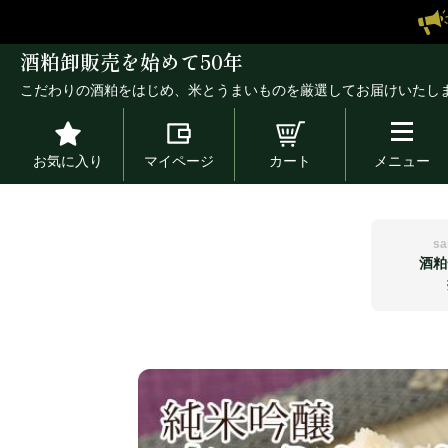
酒粕卸販売を始めて50年
こだわりの酒粕をはじめ、米とうまいものを厳選してお届けいたし
お気に入り
マイページ
カート
メニュー
sa
酒粕
sakekasu
rice
sake
select
酒粕詰め合わせ
福岡県産 ヒノヒカリ
城島の酒 榮
竹屋オリジナル
酒粕一覧から探す
竹屋厳選のお米
日本酒を見る
竹屋厳選セレクト