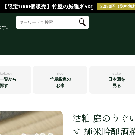
【限定1000個販売】竹屋の厳選米5kg
2,980円（送料無
ます。
kekasu
rice
sake
一覧から
竹屋厳選の
日本酒を
探す
お米
見る
酒粕 庭のうぐい
TAKEYAのバラ粕
福岡県産 夢つくし
庭のうぐいす
竹屋厳選のお米
TAKEYAの
福岡県産 元
繁桝
奈良漬(竹屋漬
す 純米吟醸酒粕
福岡県産 ヒノヒカリ