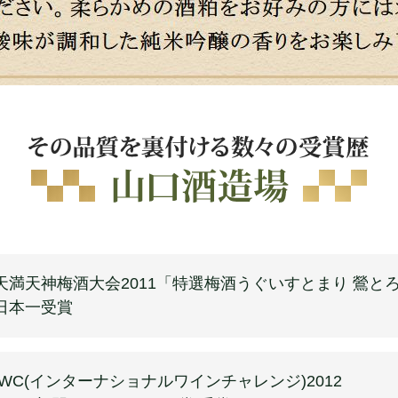
天満天神梅酒大会2011「特選梅酒うぐいすとまり 鶯と
日本一受賞
IWC(インターナショナルワインチャレンジ)2012