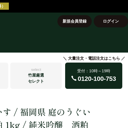
料）
新規会員登録
ログイン
select
受付：10時～19時
竹屋厳選
0120-100-753
セレクト
す / 福岡県 庭のうぐい
しっとりバラ粕
気つくし
)
TAKEYAの踏込粕
大分県産 ヒノヒカリ
旭菊
松浦漬
 1kg / 純米吟醸 酒粕