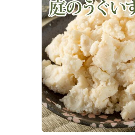
しっとーりバラ粕(
茨城県産 コシヒカリ
花の露
り)
瑞穂錦
楯野川 純米大吟醸
喜多屋
桃の滴 純米酒粕
吟醸酒
竹屋厳選の海苔
酒粕焼酎
酒粕生石けん
ギフトセット