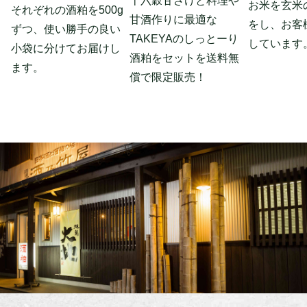
十六穀甘ざけと料理や
お米を玄米
それぞれの酒粕を500g
甘酒作りに最適な
をし、お客
ずつ、使い勝手の良い
TAKEYAのしっとーり
しています
小袋に分けてお届けし
酒粕をセットを送料無
ます。
償で限定販売！