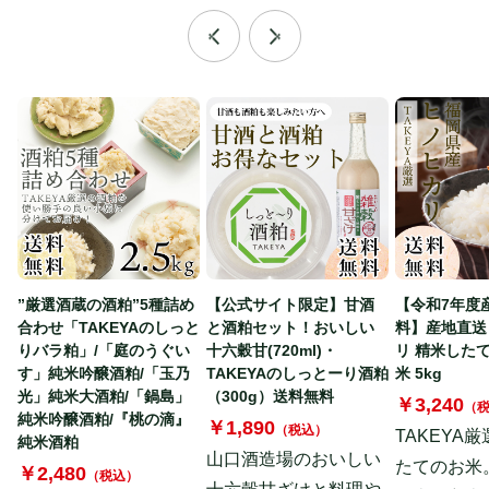
”厳選酒蔵の酒粕”5種詰め
【公式サイト限定】甘酒
【令和7年度
合わせ「TAKEYAのしっと
と酒粕セット！おいしい
料】産地直送
りバラ粕」/「庭のうぐい
十六穀甘(720ml)・
リ 精米した
す」純米吟醸酒粕/「玉乃
TAKEYAのしっとーり酒粕
米 5kg
光」純米大酒粕/「鍋島」
（300g）送料無料
￥3,240
（
純米吟醸酒粕/『桃の滴』
￥1,890
（税込）
TAKEYA
純米酒粕
山口酒造場のおいしい
たてのお米
￥2,480
（税込）