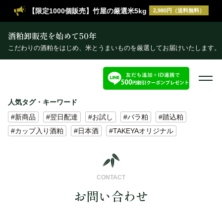
【限定1000個販売】竹屋の厳選米5kg
2,980円（送料無料）
酒粕卸販売を始めて50年
こだわりの酒粕をはじめ、米とうまいものを厳選してお届けいたします。
人気タグ・キーワード
#新商品
#翌日配達
#お試し
#バラ粕
#踏込粕
#カップ入り酒粕
#日本酒
#TAKEYAオリジナル
CONTACT
お問い合わせ